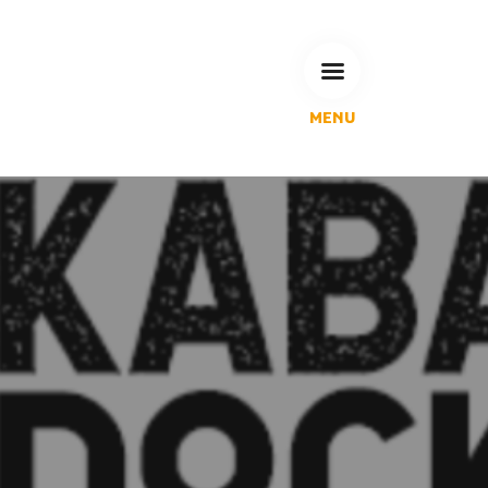
MENU
L'Agglomération
Compétences & projets
Espace Habitant
Espace Pro
Espace Pédagogique
RECHERCHE
CALENDRIERS DE COLLECTE