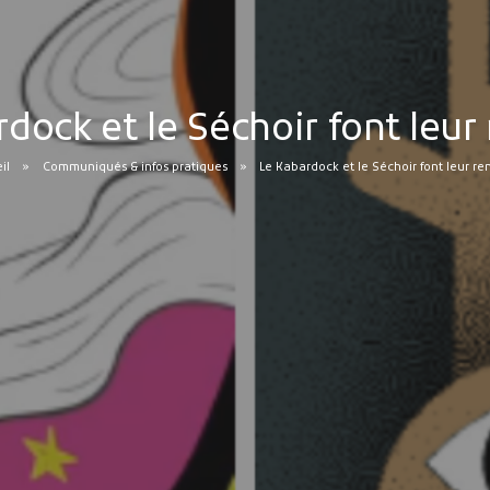
dock et le Séchoir font leur 
il
Communiqués & infos pratiques
Le Kabardock et le Séchoir font leur ren