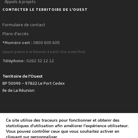
Appels à projets
CONTACTER LE TERRITOIRE DE L'OUEST
Formulaire de contact
Plans d'accès
*Numéro vert :
0800 605 605
.
(appel gratuit à la Réunion à partir d'un poste fixe)
Téléphone :
0262 32 12 12
Territoire de l'Ouest
BP 50049 – 97822 Le Port Cedex
Ile de La Réunion
Ce site utilise des traceurs pour fonctionner et obtenir des
favorite
Développé avec
par le Territoire de l'Ouest © www.tco.re -
2026
.
statistiques d'utilisation afin améliorer l'expérience utilisateur.
Politique de protection des données personnelles
Mentions légales
Vous pouvez contrôler ceux que vous souhaitez activer en
Accessibilité : non conforme
cliquant sur
personnaliser
.