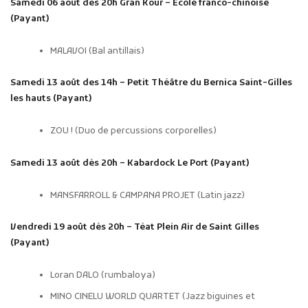
Samedi 06 août dès 20h Gran Kour – Ecole franco-chinoise
(Payant)
MALAVOI (Bal antillais)
Samedi 13 août des 14h – Petit Théâtre du Bernica Saint-Gilles
les hauts (Payant)
ZOU ! (Duo de percussions corporelles)
Samedi 13 août dès 20h – Kabardock Le Port (Payant)
MANSFARROLL & CAMPANA PROJET (Latin jazz)
Vendredi 19 août dès 20h – Téat Plein Air de Saint Gilles
(Payant)
Loran DALO (rumbaloya)
MINO CINELU WORLD QUARTET (Jazz biguines et