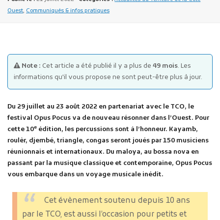
Ouest
,
Communiqués & infos pratiques
Note :
Cet article a été publié il y a plus de
49 mois
. Les
informations qu'il vous propose ne sont peut-être plus à jour.
Publicité des actes
Marchés publics
Du 29 juillet au 23 août 2022 en partenariat avec le TCO, le
Projets financés par l'Europe
festival Opus Pocus va de nouveau résonner dans l’Ouest. Pour
Plans d'accès
e
cette 10
édition, les percussions sont à l’honneur. Kayamb,
roulèr, djembé, triangle, congas seront joués par 150 musiciens
réunionnais et internationaux. Du maloya, au bossa nova en
passant par la musique classique et contemporaine, Opus Pocus
vous embarque dans un voyage musicale inédit.
Cet évènement soutenu depuis 10 ans
par le TCO, est aussi l’occasion pour petits et