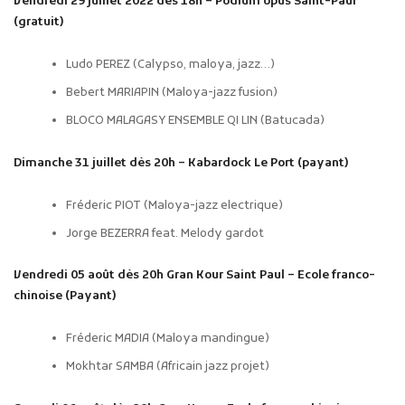
Vendredi 29 juillet 2022 dès 18h – Podium opus Saint-Paul
(gratuit)
Ludo PEREZ (Calypso, maloya, jazz…)
Bebert MARIAPIN (Maloya-jazz fusion)
BLOCO MALAGASY ENSEMBLE QI LIN (Batucada)
Dimanche 31 juillet dès 20h – Kabardock Le Port (payant)
Fréderic PIOT (Maloya-jazz electrique)
Jorge BEZERRA feat. Melody gardot
Vendredi 05 août dès 20h Gran Kour Saint Paul – Ecole franco-
chinoise (Payant)
Fréderic MADIA (Maloya mandingue)
Mokhtar SAMBA (Africain jazz projet)