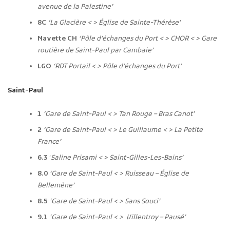
avenue de la Palestine’
8C
‘La Glacière
< >
Église de Sainte-Thérèse’
Navette CH
‘Pôle d’échanges du Port < > CHOR < > Gare
routière de Saint-Paul par Cambaie’
LGO
‘RDT Portail
< >
Pôle d’échanges du Port’
Saint-Paul
1
‘Gare de Saint-Paul
< >
Tan Rouge – Bras Canot’
2
‘Gare de Saint-Paul
< > Le Guillaume
< >
La Petite
France’
6.3
‘
Saline Prisami
< >
Saint-Gilles-Les-Bains’
8.0
‘Gare de Saint-Paul
< >
Ruisseau – Église de
Bellemène’
8.5
‘Gare de Saint-Paul
< >
Sans Souci’
9.1
‘Gare de Saint-Paul
< >
Villentroy – Pausé’