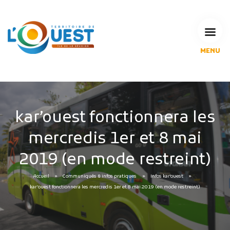
MENU
L'Agglomération
Compétences & projets
Espace Habitant
Espace Pro
kar’ouest fonctionnera les
Espace Pédagogique
mercredis 1er et 8 mai
RECHERCHE
2019 (en mode restreint)
Accueil
Communiqués & infos pratiques
Infos kar'ouest
CALENDRIERS DE COLLECTE
kar’ouest fonctionnera les mercredis 1er et 8 mai 2019 (en mode restreint)
MES DÉMARCHES