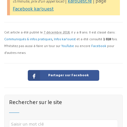
|
karouest.re
| page
ct/minute, prix d’un appel local)
Facebook kar’ouest
Cet article a été publié le
7 décembre 2018
, il y a 8 ans. Il est classé dans :
Communiqués & infos pratiques
,
Infos kar'ouest
et a été consulté
1 018
fois.
N'hésitez pas aussi à faire un tour sur
YouTube
ou encore
Facebook
pour
d'autres news.
Partager sur Facebook
Rechercher sur le site