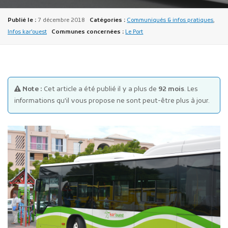
Publié le :
7 décembre 2018
Catégories :
Communiqués & infos pratiques
,
Infos kar'ouest
Communes concernées :
Le Port
Publicité des actes
Note :
Cet article a été publié il y a plus de
92 mois
. Les
Marchés publics
informations qu'il vous propose ne sont peut-être plus à jour.
Projets financés par l'Europe
Plans d'accès