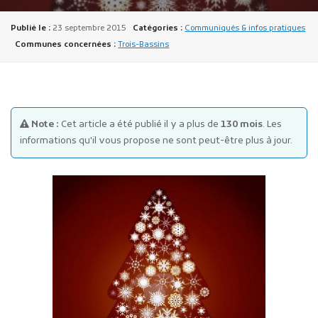
Publié le :
23 septembre 2015
Catégories :
Communiqués & infos pratiques
Communes concernées :
Trois-Bassins
Publicité des actes
Note :
Cet article a été publié il y a plus de
130 mois
. Les
Marchés publics
informations qu'il vous propose ne sont peut-être plus à jour.
Projets financés par l'Europe
Plans d'accès