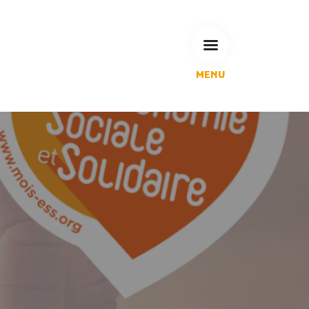
MENU
L'Agglomération
Compétences & projets
Espace Habitant
Espace Pro
Espace Pédagogique
RECHERCHE
CALENDRIERS DE COLLECTE