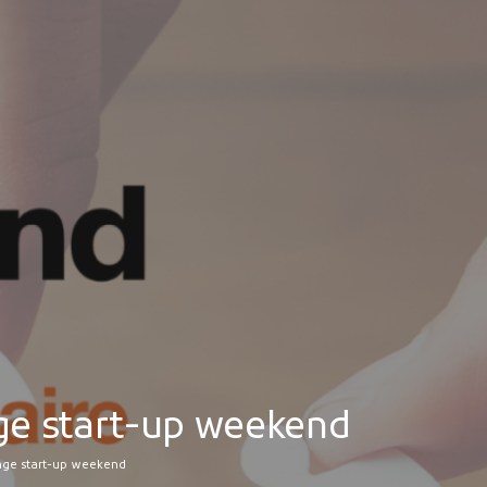
MES DÉMARCHES
Publicité des actes
Marchés publics
Projets financés par l'Europe
Plans d'accès
nge start-up weekend
lenge start-up weekend