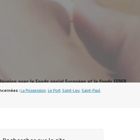
cernées :
La Possession
,
Le Port
,
Saint-Leu
,
Saint-Paul
,