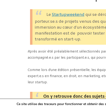
Le
Startupweekend
qui se déro
porteur.se.s de projets venus des qua
immersion au cœur d’un écosystème e
manifestation est de pouvoir tester so
transformé en start-up.
Après avoir été préalablement sélectionnés par u
accompagné.e.s par les participant.e.s, qui pou
Comme lors d’une édition présentielle, les équ
expert.e.s en finance, en droit, en marketing, et
leur startup.
On y retrouve donc des sujets 
durable, la solidarité, l’éducation 
Ce site utilise des traceurs pour fonctionner et obtenir des s