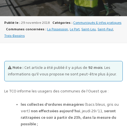
Publié le :
29 novembre 2018
Catégories :
Communiqués & infos pratiques
Communes concernées :
La Possession
,
Le Port
,
Saint-Leu
,
Saint-Paul
,
Trois-Bassins
Publicité des actes
Marchés publics
Projets financés par l'Europe
Note :
Cet article a été publié il y a plus de
92 mois
. Les
Plans d'accès
informations qu'il vous propose ne sont peut-être plus à jour.
Le TCO informe les usagers des communes de l’Ouest que :
les collectes d’ordures ménagères
(bacs bleus, gris ou
vert)
non effectuées aujourd’hui
, jeudi 29/11,
seront
rattrapées ce soir à partir de 23h, dans la mesure du
possible ;