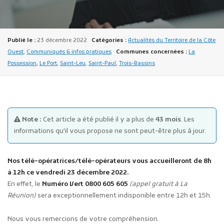
Publié le :
23 décembre 2022
Catégories :
Actualités du Territoire de la Côte
Ouest
,
Communiqués & infos pratiques
Communes concernées :
La
Possession
,
Le Port
,
Saint-Leu
,
Saint-Paul
,
Trois-Bassins
Publicité des actes
Marchés publics
Projets financés par l'Europe
Note :
Cet article a été publié il y a plus de
43 mois
. Les
Plans d'accès
informations qu'il vous propose ne sont peut-être plus à jour.
Nos télé-opératrices/télé-opérateurs vous accueilleront de 8h
à 12h ce vendredi 23 décembre 2022.
En effet, le
Numéro Vert 0800 605 605
(appel gratuit à La
Réunion)
sera exceptionnellement indisponible entre 12h et 15h.
Nous vous remercions de votre compréhension.