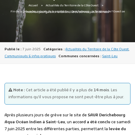
Accueil
Actualités du Territoire de la Côte Ouest
Fin de la grève des salariés de la société Saur Derichebourg : le Territoire de l’Ouest se mobilise pour garantir la continuité du service public de l’eau
Publié le :
7 juin 2025
Catégories :
Actualités du Territoire de la Côte Ouest
,
Publicité des actes
Communiqués & infos pratiques
Communes concernées :
Saint-Leu
Marchés publics
Projets financés par l'Europe
Plans d'accès
Note :
Cet article a été publié il y a plus de
14 mois
. Les
informations qu'il vous propose ne sont peut-être plus à jour.
Après plusieurs jours de grève sur le site de
SAUR
Derichebourg
Aqua Océan Indien à Saint-Leu
, un
accord a été conclu
ce samedi
7 juin 2025 entre les différentes parties, permettant la
levée du