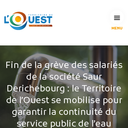
MENU
L'Agglomération
Compétences & projets
Espace Habitant
Espace Pro
Fin de la grève des salariés
Espace Pédagogique
de la société Saur
RECHERCHE
Derichebourg : le Territoire
de l’Ouest se mobilise pour
CALENDRIERS DE COLLECTE
garantir la continuité du
service public de l’eau
MES DÉMARCHES