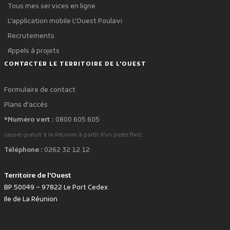
Tous mes services en ligne
L'application mobile L'Ouest Poulavi
Recrutements
Appels à projets
CONTACTER LE TERRITOIRE DE L'OUEST
Formulaire de contact
Plans d'accès
*Numéro vert :
0800 605 605
.
(appel gratuit à la Réunion à partir d'un poste fixe)
Téléphone :
0262 32 12 12
Territoire de l'Ouest
BP 50049 – 97822 Le Port Cedex
Ile de La Réunion