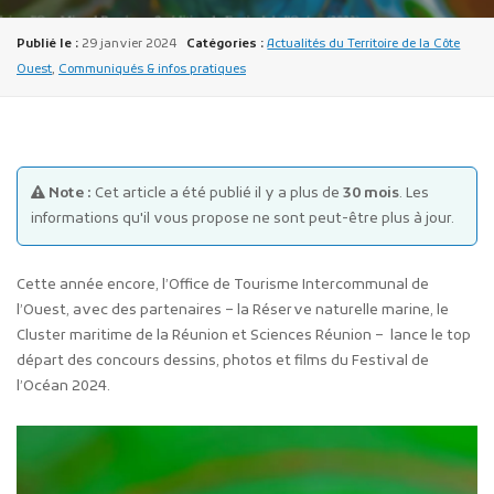
Publié le :
29 janvier 2024
Catégories :
Actualités du Territoire de la Côte
Ouest
,
Communiqués & infos pratiques
Publicité des actes
Note :
Cet article a été publié il y a plus de
30 mois
. Les
Marchés publics
informations qu'il vous propose ne sont peut-être plus à jour.
Projets financés par l'Europe
Plans d'accès
Cette année encore, l’Office de Tourisme Intercommunal de
l’Ouest, avec des partenaires – la Réserve naturelle marine, le
Cluster maritime de la Réunion et Sciences Réunion – lance le top
départ des concours dessins, photos et films du Festival de
l’Océan 2024.