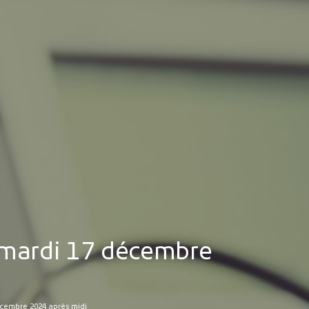
MES DÉMARCHES
Publicité des actes
Marchés publics
Projets financés par l'Europe
Plans d'accès
 mardi 17 décembre
écembre 2024 après midi