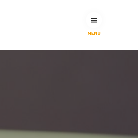
MENU
L'Agglomération
Compétences & projets
Espace Habitant
Espace Pro
Espace Pédagogique
RECHERCHE
CALENDRIERS DE COLLECTE