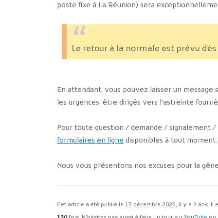
poste fixe à La Réunion) sera exceptionnellem
Le retour à la normale est prévu dè
En attendant, vous pouvez laisser un message 
les urgences, être dirigés vers l’astreinte fourriè
Pour toute question / demande / signalement / 
formulaires en ligne
disponibles à tout moment.
Nous vous présentons nos excuses pour la gêne
Cet article a été publié le
17 décembre 2024
, il y a 2 ans. I
130
fois. N'hésitez pas aussi à faire un tour sur
YouTube
ou 