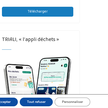
Télécharger
TRIALI, « l’appli déchets »
ccepter
Tout refuser
Personnaliser