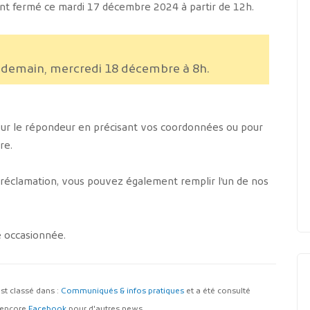
ent fermé ce mardi 17 décembre 2024 à partir de 12h.
s demain, mercredi 18 décembre à 8h.
sur le répondeur en précisant vos coordonnées ou pour
re.
réclamation, vous pouvez également remplir l’un de nos
 occasionnée.
l est classé dans :
Communiqués & infos pratiques
et a été consulté
encore
Facebook
pour d'autres news.