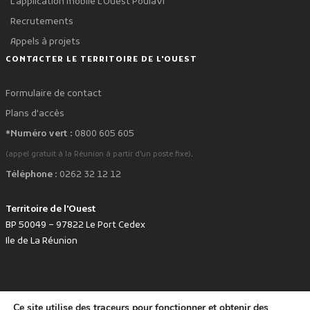
L'application mobile L'Ouest Poulavi
Recrutements
Appels à projets
CONTACTER LE TERRITOIRE DE L'OUEST
Formulaire de contact
Plans d'accès
*Numéro vert :
0800 605 605
.
(appel gratuit à la Réunion à partir d'un poste fixe)
Téléphone :
0262 32 12 12
Territoire de l'Ouest
BP 50049 – 97822 Le Port Cedex
Ile de La Réunion
Ce site utilise des traceurs pour fonctionner et obtenir des
favorite
Développé avec
par le Territoire de l'Ouest © www.tco.re -
2026
.