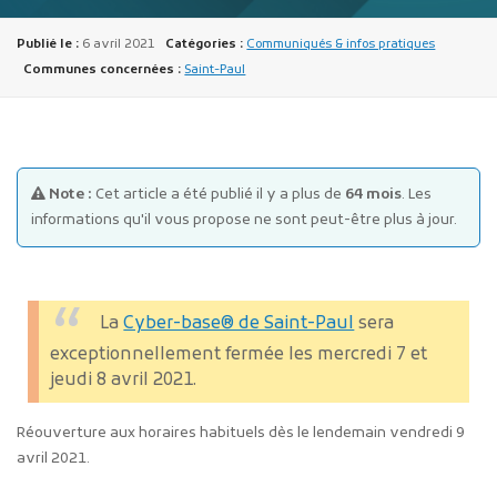
Publié le :
6 avril 2021
Catégories :
Communiqués & infos pratiques
Communes concernées :
Saint-Paul
Publicité des actes
Note :
Cet article a été publié il y a plus de
64 mois
. Les
Marchés publics
informations qu'il vous propose ne sont peut-être plus à jour.
Projets financés par l'Europe
Plans d'accès
La
Cyber-base® de Saint-Paul
sera
exceptionnellement fermée les mercredi 7 et
jeudi 8 avril 2021.
Réouverture aux horaires habituels dès le lendemain vendredi 9
avril 2021.