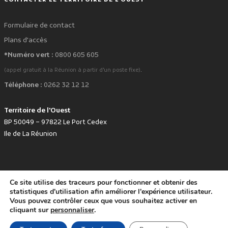
CONTACTER LE TERRITOIRE DE L'OUEST
Formulaire de contact
Plans d'accès
*Numéro vert :
0800 605 605
.
(appel gratuit à la Réunion à partir d'un poste fixe)
Téléphone :
0262 32 12 12
Territoire de l'Ouest
BP 50049 – 97822 Le Port Cedex
Ile de La Réunion
Ce site utilise des traceurs pour fonctionner et obtenir des
favorite
Développé avec
par le Territoire de l'Ouest © www.tco.re -
2026
.
statistiques d'utilisation afin améliorer l'expérience utilisateur.
Politique de protection des données personnelles
Mentions légales
Vous pouvez contrôler ceux que vous souhaitez activer en
Accessibilité : non conforme
cliquant sur
personnaliser
.