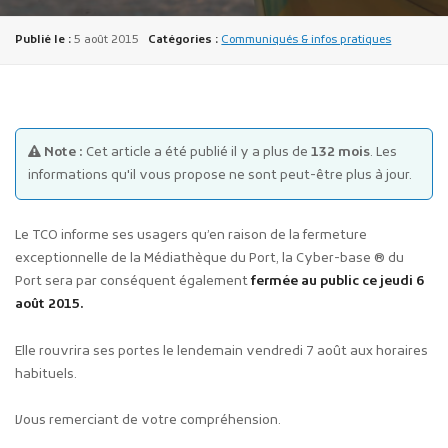
Publié le :
5 août 2015
Catégories :
Communiqués & infos pratiques
Note :
Cet article a été publié il y a plus de
132 mois
. Les
Publicité des actes
informations qu'il vous propose ne sont peut-être plus à jour.
Marchés publics
Projets financés par l'Europe
Le TCO informe ses usagers qu’en raison de la fermeture
Plans d'accès
exceptionnelle de la Médiathèque du Port, la Cyber-base ® du
Port sera par conséquent également
fermée au public ce jeudi 6
août 2015.
Elle rouvrira ses portes le lendemain vendredi 7 août aux horaires
habituels.
Vous remerciant de votre compréhension.