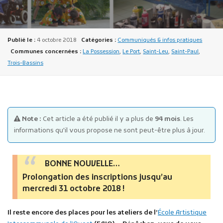
Publié le :
4 octobre 2018
Catégories :
Communiqués & infos pratiques
Communes concernées :
La Possession
,
Le Port
,
Saint-Leu
,
Saint-Paul
,
Trois-Bassins
Publicité des actes
Marchés publics
Projets financés par l'Europe
Note :
Cet article a été publié il y a plus de
94 mois
. Les
Plans d'accès
informations qu'il vous propose ne sont peut-être plus à jour.
BONNE NOUVELLE…
Prolongation des inscriptions jusqu’au
mercredi 31 octobre 2018 !
Il reste encore des places pour les ateliers de l’
École Artistique