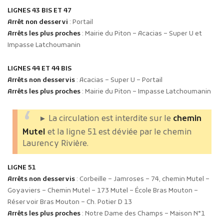
LIGNES 43 BIS ET 47
Arrêt non desservi
: Portail
Arrêts les plus proches
: Mairie du Piton – Acacias – Super U et
Impasse Latchoumanin
LIGNES 44 ET 44 BIS
Arrêts non desservis
: Acacias – Super U – Portail
Arrêts les plus proches
: Mairie du Piton – Impasse Latchoumanin
► La circulation est interdite sur le
chemin
Mutel
et la ligne 51 est déviée par le chemin
Laurency Rivière.
LIGNE 51
Arrêts non desservis
: Corbeille – Jamroses – 74, chemin Mutel –
Goyaviers – Chemin Mutel – 173 Mutel – École Bras Mouton –
Réservoir Bras Mouton – Ch. Potier D 13
Arrêts les plus proches
: Notre Dame des Champs – Maison N°1