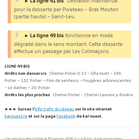
► La ligne 41 bis
: Déviation maintenue
pour la desserte par Piveteau – Bras Mouton
(partie haute) – Saint-Leu.
► La ligne 49 bis
fonctionne en mode
dégradé dans le sens montant. Cette desserte
effectue un passage par Les Colimaçons.
LIGNE 49 BIS
Arrêts non desservis
: Chemin Potier D 13 – Gîte Huet – 190,
Potier – 132, Potier – Pois de senteurs – Fougères arborescentes
– Le dattier – 20, Potier
Arrêts les plus proches
: Chemin Potier – Chemin Laurency Rivière
►
►
►
Suivez l’
Info trafic du réseau
sur le site internet
karouest.re
et sur la page
Facebook
de kar’ouest.