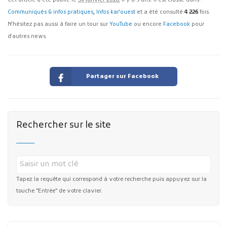
Cet article a été publié le
30 janvier 2018
, il y a 9 ans. Il est classé dans :
Communiqués & infos pratiques
,
Infos kar'ouest
et a été consulté
4 226
fois.
N'hésitez pas aussi à faire un tour sur
YouTube
ou encore
Facebook
pour
d'autres news.
Partager sur Facebook
Rechercher sur le site
Tapez la requête qui correspond à votre recherche puis appuyez sur la
touche "Entrée" de votre clavier.