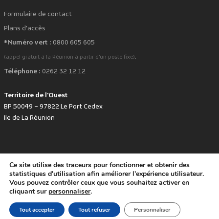
Formulaire de contact
Plans d'accès
*Numéro vert :
0800 605 605
.
(appel gratuit à la Réunion à partir d'un poste fixe)
Téléphone :
0262 32 12 12
Territoire de l'Ouest
BP 50049 – 97822 Le Port Cedex
Ile de La Réunion
Ce site utilise des traceurs pour fonctionner et obtenir des
favorite
Développé avec
par le Territoire de l'Ouest © www.tco.re -
2026
.
statistiques d'utilisation afin améliorer l'expérience utilisateur.
Politique de protection des données personnelles
Mentions légales
Vous pouvez contrôler ceux que vous souhaitez activer en
Accessibilité : non conforme
cliquant sur
personnaliser
.
Tout accepter
Tout refuser
Personnaliser