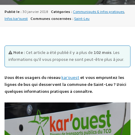
Publié le :
30 janvier 2018
Catégories :
Communiqués & infos pratiques
,
Infos kar'ouest
Communes concernées :
Saint-Leu
Publicité des actes
Note :
Cet article a été publié il y a plus de
102 mois
. Les
Marchés publics
informations qu'il vous propose ne sont peut-être plus à jour.
Projets financés par l'Europe
Plans d'accès
Vous êtes usagers du réseau
kar’ouest
et vous empruntez les
lignes de bus qui desservent la commune de Saint-Leu ? Voici
quelques informations pratiques à connaître.