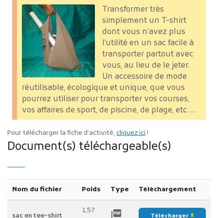
Transformer très
simplement un T-shirt
dont vous n’avez plus
l’utilité en un sac facile à
transporter partout avec
vous, au lieu de le jeter.
Un accessoire de mode
réutilisable, écologique et unique, que vous
pourrez utiliser pour transporter vos courses,
vos affaires de sport, de piscine, de plage, etc. …
Pour télécharger la fiche d’activité,
cliquez ici
!
Document(s) téléchargeable(s)
Nom du fichier
Poids
Type
Téléchargement
1,57
picture_as_pdf
sac en tee-shirt
Télécharger
file_download