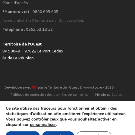
Plans d'accès
*Numéro vert :
0800 605 605
.
(appel gratuit à la Réunion à partir d'un poste fixe)
Téléphone :
0262 32 12 12
Territoire de l'Ouest
BP 50049 – 97822 Le Port Cedex
Ile de La Réunion
favorite
Développé avec
par le Territoire de l'Ouest © www.tco.re -
2026
.
Politique de protection des données personnelles
Mentions légales
Accessibilité : non conforme
Ce site utilise des traceurs pour fonctionner et obtenir des
statistiques d'utilisation afin améliorer l'expérience utilisateur.
Vous pouvez contrôler ceux que vous souhaitez activer en
cliquant sur
personnaliser
.