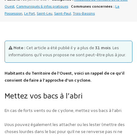
Ouest
,
Communiqués & infos pratiques
Communes concernées :
La
Possession
,
Le Port
,
Saint-Leu
,
Saint-Paul
,
Trois-Bassins
Note :
Cet article a été publié il y a plus de
31 mois
. Les
Publicité des actes
informations qu'il vous propose ne sont peut-être plus à jour.
Marchés publics
Projets financés par l'Europe
Habitants du Territoire de l’Ouest, voici un rappel de ce qu’il
Plans d'accès
convient de faire à l’approche d’un cyclone.
Mettez vos bacs à l’abri
En cas de forts vents ou de cyclone, mettez vos bacs à l’abri.
Vous pouvez également les attacher ou les lester (mettre des
choses lourdes dans le bac pour qu’il ne se renverse pas ni ne