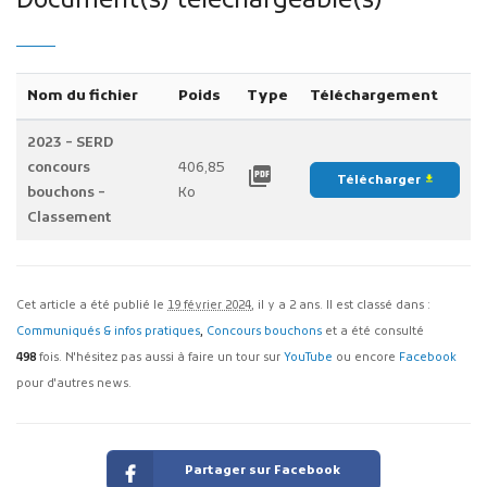
Document(s) téléchargeable(s)
Nom du fichier
Poids
Type
Téléchargement
2023 - SERD
concours
406,85
picture_as_pdf
Télécharger
file_download
bouchons -
Ko
Classement
Cet article a été publié le
19 février 2024
, il y a 2 ans. Il est classé dans :
Communiqués & infos pratiques
,
Concours bouchons
et a été consulté
498
fois. N'hésitez pas aussi à faire un tour sur
YouTube
ou encore
Facebook
pour d'autres news.
Partager sur Facebook