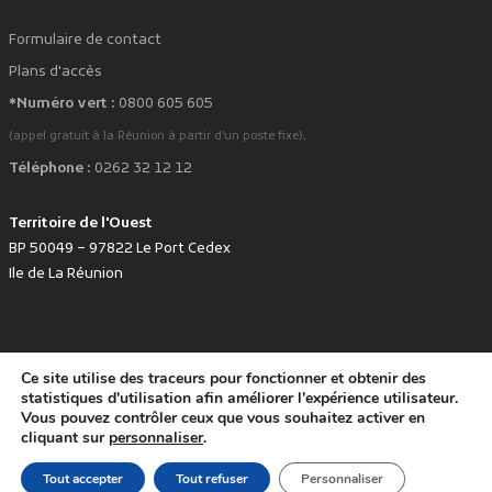
Formulaire de contact
Plans d'accès
*Numéro vert :
0800 605 605
.
(appel gratuit à la Réunion à partir d'un poste fixe)
Téléphone :
0262 32 12 12
Territoire de l'Ouest
BP 50049 – 97822 Le Port Cedex
Ile de La Réunion
Ce site utilise des traceurs pour fonctionner et obtenir des
favorite
Développé avec
par le Territoire de l'Ouest © www.tco.re -
2026
.
statistiques d'utilisation afin améliorer l'expérience utilisateur.
Politique de protection des données personnelles
Mentions légales
Vous pouvez contrôler ceux que vous souhaitez activer en
Accessibilité : non conforme
cliquant sur
personnaliser
.
Tout accepter
Tout refuser
Personnaliser