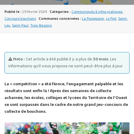
Publié le :
19 février 2024
Catégories :
Communiqués & infos pratiques
,
Concours bouchons
Communes concernées :
La Possession
,
Le Port
,
Saint-
Leu
,
Saint-Paul
,
Trois-Bassins
Publicité des actes
Marchés publics
Note :
Cet article a été publié il y a plus de
30 mois
. Les
informations qu'il vous propose ne sont peut-être plus à jour.
Projets financés par l'Europe
Plans d'accès
La « compétition » a été féroce, l’engagement palpable et les
résultats sont enfin là ! Après des semaines de collecte
acharnée, les écoles, collèges et lycées du Territoire de l’Ouest
se sont surpassés dans le cadre de notre grand jeu-concours de
collecte de bouchons.