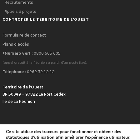
Recrutements
Appels à projets
CONTACTER LE TERRITOIRE DE L'OUEST
Formulaire de contact
Plans d'accès
*Numéro vert :
0800 605 605
.
(appel gratuit à la Réunion à partir d'un poste fixe)
Téléphone :
0262 32 12 12
Territoire de l'Ouest
BP 50049 – 97822 Le Port Cedex
Ile de La Réunion
Ce site utilise des traceurs pour fonctionner et obtenir des
favorite
Développé avec
par le Territoire de l'Ouest © www.tco.re -
2026
.
statistiques d'utilisation afin améliorer l'expérience utilisateur.
Politique de protection des données personnelles
Mentions légales