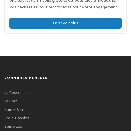
Une application mobile gratuite qui vous aide à mieux trier
vos déchets et vous récompense pour votre engagement.
En savoir plus
COMMUNES MEMBRES
La Possession
Le Port
Saint-Paul
Trois-Bassins
Saint-Leu