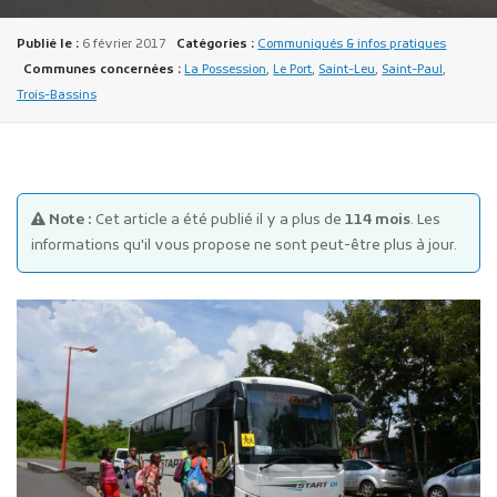
Publié le :
6 février 2017
Catégories :
Communiqués & infos pratiques
Communes concernées :
La Possession
,
Le Port
,
Saint-Leu
,
Saint-Paul
,
Trois-Bassins
Publicité des actes
Marchés publics
Note :
Cet article a été publié il y a plus de
114 mois
. Les
informations qu'il vous propose ne sont peut-être plus à jour.
Projets financés par l'Europe
Plans d'accès