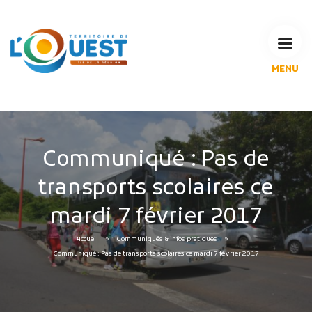
MENU
L'Agglomération
Compétences & projets
Espace Habitant
Espace Pro
Communiqué : Pas de
Espace Pédagogique
transports scolaires ce
RECHERCHE
mardi 7 février 2017
Accueil
Communiqués & infos pratiques
CALENDRIERS DE COLLECTE
Communiqué : Pas de transports scolaires ce mardi 7 février 2017
MES DÉMARCHES