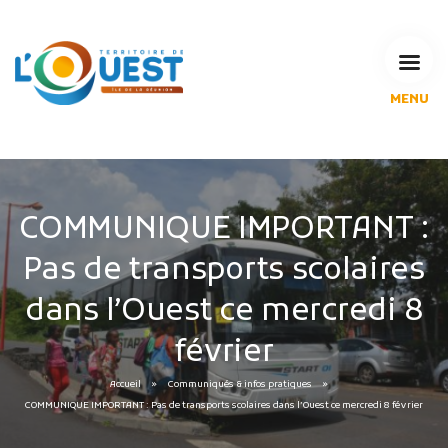
MENU
L'Agglomération
Compétences & projets
Espace Habitant
Espace Pro
COMMUNIQUE IMPORTANT :
Espace Pédagogique
Pas de transports scolaires
RECHERCHE
dans l’Ouest ce mercredi 8
février
CALENDRIERS DE COLLECTE
Accueil
Communiqués & infos pratiques
COMMUNIQUE IMPORTANT : Pas de transports scolaires dans l’Ouest ce mercredi 8 février
MES DÉMARCHES