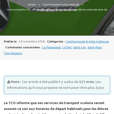
Accueil
Communiqués & infos pratiques
Communiqué du TCO : Dispositif exceptionnel de transport des élèves scolarisés dans les établissements du Nord et de l’Est
Publié le :
14 novembre 2016
Catégories :
Communiqués & infos pratiques
Publicité des actes
Communes concernées :
La Possession
,
Le Port
,
Saint-Leu
,
Saint-Paul
,
Marchés publics
Trois-Bassins
Projets financés par l'Europe
Plans d'accès
Note :
Cet article a été publié il y a plus de
117 mois
. Les
informations qu'il vous propose ne sont peut-être plus à jour.
Le TCO informe que ses services de transport scolaire seront
assurés ce soir aux horaires de départ habituels pour les élèves