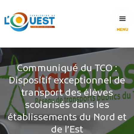
MENU
L'Agglomération
Compétences & projets
Espace Habitant
Espace Pro
Communiqué du TCO :
Espace Pédagogique
Dispositif exceptionnel de
RECHERCHE
transport des élèves
scolarisés dans les
CALENDRIERS DE COLLECTE
établissements du Nord et
de l’Est
MES DÉMARCHES