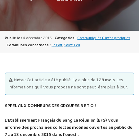
Publié le :
4 décembre 2015
Catégories :
Communiqués & infos pratiques
Communes concernées :
Le Port
,
Saint-Leu
Publicité des actes
Marchés publics
Projets financés par l'Europe
Plans d'accès
Note :
Cet article a été publié il y a plus de
128 mois
. Les
informations qu'il vous propose ne sont peut-être plus à jour.
APPEL AUX DONNEURS DES GROUPES B ET O !
L’Etablissement Français du Sang La Réunion (EFS) vous
informe des prochaines collectes mobiles ouvertes au public du
7 au 13 décembre 2015 dans l’ouest :