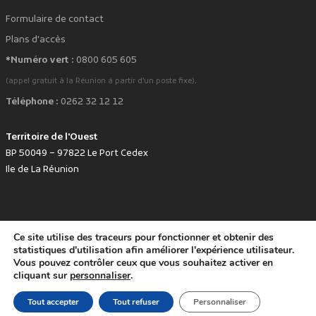
Formulaire de contact
Plans d'accès
*Numéro vert :
0800 605 605
.
(appel gratuit à la Réunion à partir d'un poste fixe)
Téléphone :
0262 32 12 12
Territoire de l'Ouest
BP 50049 – 97822 Le Port Cedex
Ile de La Réunion
Ce site utilise des traceurs pour fonctionner et obtenir des
favorite
Développé avec
par le Territoire de l'Ouest © www.tco.re -
2026
.
statistiques d'utilisation afin améliorer l'expérience utilisateur.
Politique de protection des données personnelles
Mentions légales
Vous pouvez contrôler ceux que vous souhaitez activer en
Accessibilité : non conforme
cliquant sur
personnaliser
.
Tout accepter
Tout refuser
Personnaliser