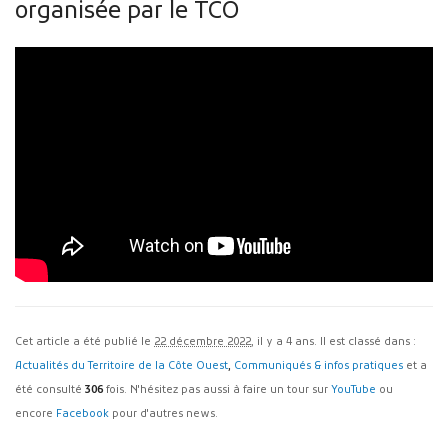
organisée par le TCO
Cet article a été publié le
22 décembre 2022
, il y a 4 ans. Il est classé dans :
Actualités du Territoire de la Côte Ouest
,
Communiqués & infos pratiques
et a
été consulté
306
fois. N'hésitez pas aussi à faire un tour sur
YouTube
ou
encore
Facebook
pour d'autres news.