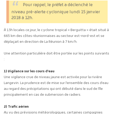
Pour rappel, le préfet a déclenché le
niveau pré-alerte cyclonique lundi 15 janvier
2018 à 12h.
À 13h locales ce jour, le cyclone tropical « Berguitta » était situé à
665 km des côtes réunionnaises au secteur est-nord-est et se
déplaçait en direction de La Réunion à 7 km/h.
Une attention particulière doit être portée sur les points suivants
:
1) Vigilance sur les cours d’eau
Une vigilance crue de niveau jaune est activée pour la rivière
Langevin. La prudence est de mise sur l’ensemble des cours d’eau
au regard des précipitations qui ont débuté dans le sud de l’île
principalement en cas de submersion de radiers.
2) Trafic aérien
Au vu des prévisions météorologiques, certaines compagnies