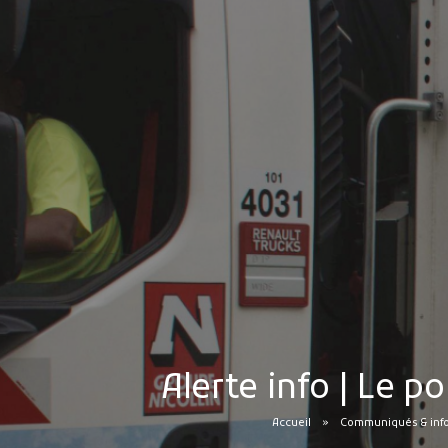
Alerte info | Le p
Accueil
Communiqués & info