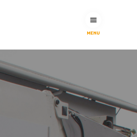
MENU
L'Agglomération
Compétences & projets
Espace Habitant
Espace Pro
Espace Pédagogique
RECHERCHE
CALENDRIERS DE COLLECTE