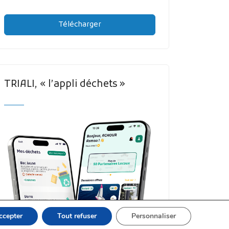
Télécharger
TRIALI, « l’appli déchets »
ccepter
Tout refuser
Personnaliser