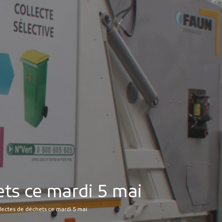
MES DÉMARCHES
Publicité des actes
Marchés publics
Projets financés par l'Europe
Plans d'accès
hets ce mardi 5 mai
collectes de déchets ce mardi 5 mai