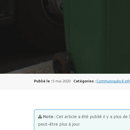
Publié le :
5 mai 2020
Catégories :
Communiqués & info
Note :
Cet article a été publié il y a plus de
peut-être plus à jour.