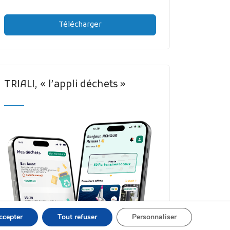
Télécharger
TRIALI, « l’appli déchets »
ccepter
Tout refuser
Personnaliser