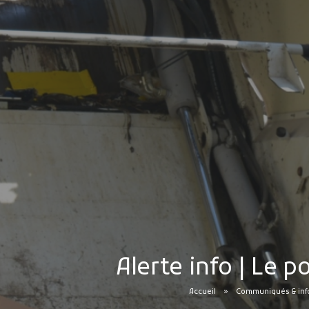
Alerte info | Le p
Accueil
Communiqués & info