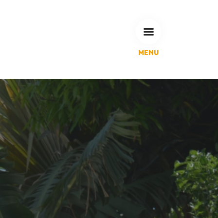
MENU
L'Agglomération
Compétences & projets
Espace Habitant
Espace Pro
Espace Pédagogique
RECHERCHE
CALENDRIERS DE COLLECTE