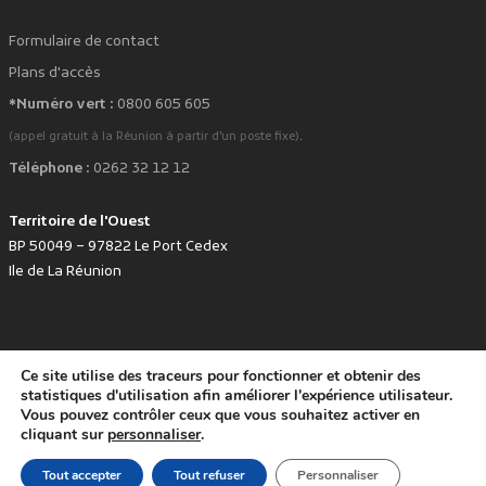
Formulaire de contact
Plans d'accès
*Numéro vert :
0800 605 605
.
(appel gratuit à la Réunion à partir d'un poste fixe)
Téléphone :
0262 32 12 12
Territoire de l'Ouest
BP 50049 – 97822 Le Port Cedex
Ile de La Réunion
Ce site utilise des traceurs pour fonctionner et obtenir des
favorite
Développé avec
par le Territoire de l'Ouest © www.tco.re -
2026
.
statistiques d'utilisation afin améliorer l'expérience utilisateur.
Politique de protection des données personnelles
Mentions légales
Vous pouvez contrôler ceux que vous souhaitez activer en
Accessibilité : non conforme
cliquant sur
personnaliser
.
Tout accepter
Tout refuser
Personnaliser