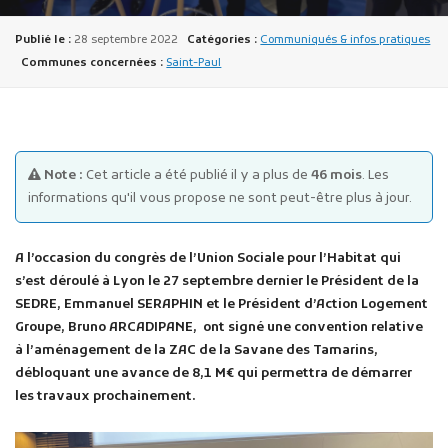
Publié le :
28 septembre 2022
Catégories :
Communiqués & infos pratiques
Communes concernées :
Saint-Paul
Publicité des actes
Note :
Cet article a été publié il y a plus de
46 mois
. Les
Marchés publics
informations qu'il vous propose ne sont peut-être plus à jour.
Projets financés par l'Europe
Plans d'accès
A
l
’
occasion du congrès de l
’
Union Sociale pour l
’
Habitat
qui
s’est déroulé à Lyon le 27 septembre dernier le Président de la
SEDRE, Emmanuel SERAPHIN et le Président d’Action Logement
Groupe, Bruno ARCADIPANE, ont signé une convention relative
à l’aménagement de la ZAC de la Savane des Tamarins,
débloquant une avance de 8,1 M€ qui permettra de démarrer
les travaux prochainement.