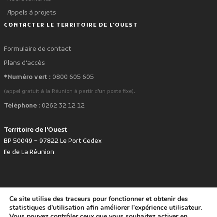
Appels à projets
CONTACTER LE TERRITOIRE DE L'OUEST
Formulaire de contact
Plans d'accès
*Numéro vert :
0800 605 605
.
(appel gratuit à la Réunion à partir d'un poste fixe)
Téléphone :
0262 32 12 12
Territoire de l'Ouest
BP 50049 – 97822 Le Port Cedex
Ile de La Réunion
Ce site utilise des traceurs pour fonctionner et obtenir des
favorite
Développé avec
par le Territoire de l'Ouest © www.tco.re -
2026
.
statistiques d'utilisation afin améliorer l'expérience utilisateur.
Politique de protection des données personnelles
Mentions légales
Vous pouvez contrôler ceux que vous souhaitez activer en