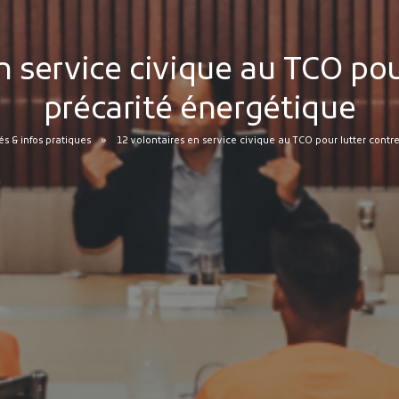
n service civique au TCO pour
précarité énergétique
 & infos pratiques
12 volontaires en service civique au TCO pour lutter contr