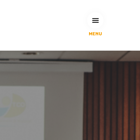
MENU
L'Agglomération
Compétences & projets
Espace Habitant
Espace Pro
Espace Pédagogique
RECHERCHE
CALENDRIERS DE COLLECTE