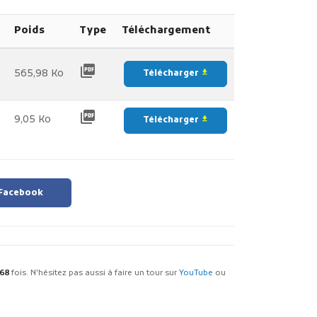
Poids
Type
Téléchargement
picture_as_pdf
565,98 Ko
Télécharger
file_download
picture_as_pdf
9,05 Ko
Télécharger
file_download
 Facebook
068
fois. N'hésitez pas aussi à faire un tour sur
YouTube
ou