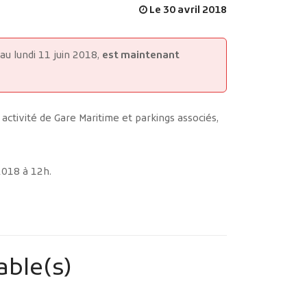
Le 30 avril 2018
MES DÉMARCHES
 au lundi 11 juin 2018,
est maintenant
activité de Gare Maritime et parkings associés,
Publicité des actes
 2018 à 12h.
Marchés publics
Projets financés par l'Europe
Plans d'accès
able(s)