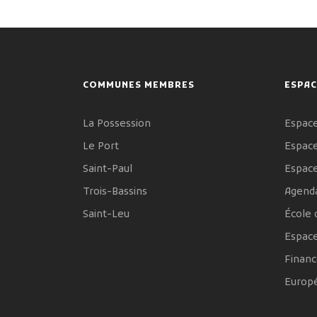
COMMUNES MEMBRES
ESPAC
La Possession
Espace
Le Port
Espace
Saint-Paul
Espac
Trois-Bassins
Agenda
Saint-Leu
École 
Espac
Financ
Europ