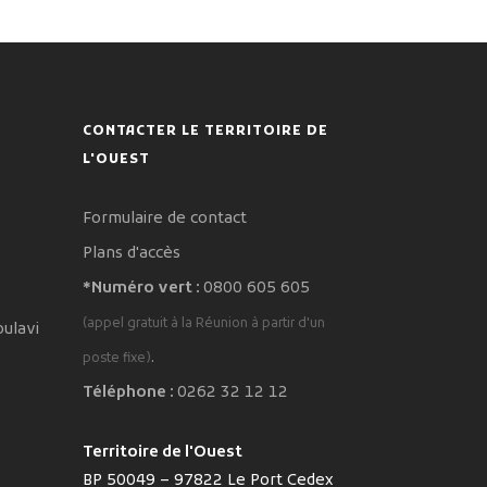
CONTACTER LE TERRITOIRE DE
L'OUEST
Formulaire de contact
Plans d'accès
*Numéro vert :
0800 605 605
(appel gratuit à la Réunion à partir d'un
oulavi
.
poste fixe)
Téléphone :
0262 32 12 12
Territoire de l'Ouest
BP 50049 – 97822 Le Port Cedex