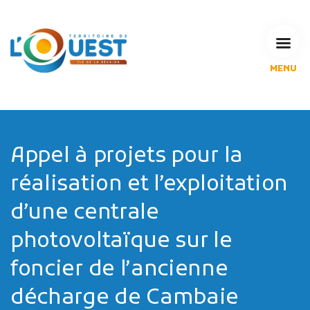
MENU
L'Agglomération
Compétences & projets
Espace Habitant
Espace Pro
Appel à projets pour la
Espace Pédagogique
réalisation et l’exploitation
RECHERCHE
d’une centrale
photovoltaïque sur le
CALENDRIERS DE COLLECTE
foncier de l’ancienne
décharge de Cambaie
MES DÉMARCHES