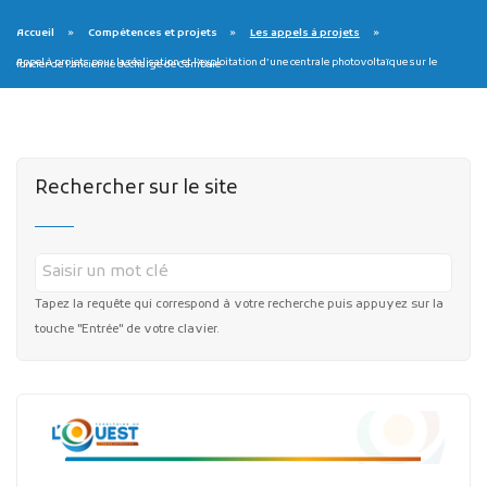
Accueil
Compétences et projets
Les appels à projets
Appel à projets pour la réalisation et l’exploitation d’une centrale photovoltaïque sur le foncier de l’ancienne décharge de Cambaie
Rechercher sur le site
Publicité des actes
Marchés publics
Projets financés par l'Europe
Plans d'accès
Tapez la requête qui correspond à votre recherche puis appuyez sur la
touche "Entrée" de votre clavier.