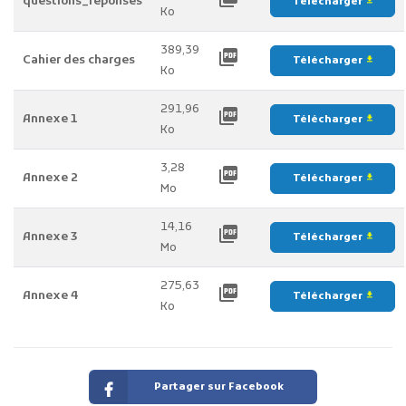
questions_reponses
Télécharger
file_download
Ko
389,39
picture_as_pdf
Cahier des charges
Télécharger
file_download
Ko
291,96
picture_as_pdf
Annexe 1
Télécharger
file_download
Ko
3,28
picture_as_pdf
Annexe 2
Télécharger
file_download
Mo
14,16
picture_as_pdf
Annexe 3
Télécharger
file_download
Mo
275,63
picture_as_pdf
Annexe 4
Télécharger
file_download
Ko
Partager sur Facebook