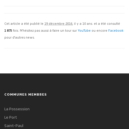
Cet article a été publié le
19 décembre 2016
, il y a 10 ans. et a été consulté
1 875
fois. N'hésitez pas aussi à faire un tour sur
YouTube
ou encore
Facebook
pour d'autres news.
COMMUNES MEMBRES
La Possession
Le Port
Saint-Paul