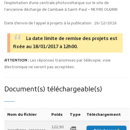
l’exploitation d’une centrale photovoltaïque sur le site de
l’ancienne décharge de Cambaie à Saint-Paul – NE PAS OUVRIR
Date d’envoi de l’appel à projets à la publication : 16/12/2016
La date limite de remise des projets est
fixée au 18/01/2017 à 12h00.
ATTENTION :
Les réponses transmises par télécopie, voie
électronique ne seront pas acceptées.
Document(s) téléchargeable(s)
Nom du fichier
Poids
Type
Téléchargement
122,90
picture_as_pdf