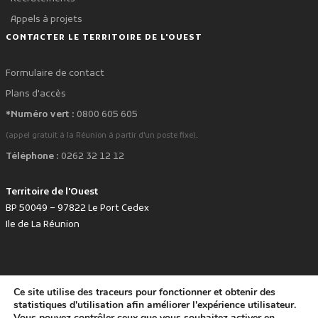
Appels à projets
CONTACTER LE TERRITOIRE DE L'OUEST
Formulaire de contact
Plans d'accès
*Numéro vert :
0800 605 605
.
(appel gratuit à la Réunion à partir d'un poste fixe)
Téléphone :
0262 32 12 12
Territoire de l'Ouest
BP 50049 – 97822 Le Port Cedex
Ile de La Réunion
Ce site utilise des traceurs pour fonctionner et obtenir des
favorite
Développé avec
par le Territoire de l'Ouest © www.tco.re -
2026
.
statistiques d'utilisation afin améliorer l'expérience utilisateur.
Politique de protection des données personnelles
Mentions légales
Vous pouvez contrôler ceux que vous souhaitez activer en