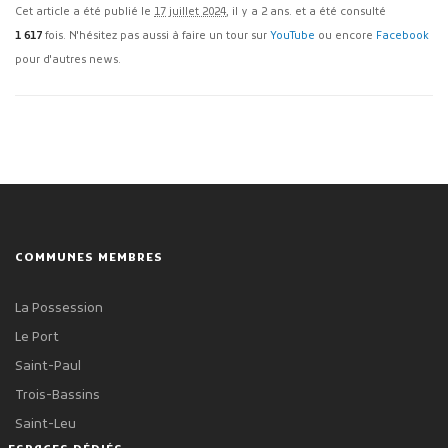
Cet article a été publié le
17 juillet 2024
, il y a 2 ans. et a été consulté
1 617
fois. N'hésitez pas aussi à faire un tour sur
YouTube
ou encore
Facebook
pour d'autres news.
COMMUNES MEMBRES
La Possession
Le Port
Saint-Paul
Trois-Bassins
Saint-Leu