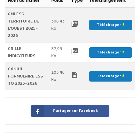
Nom du fichier
Poids
Type
Téléchargement
AMI ESS
TERRITOIRE DE
306,43
picture_as_pdf
Télécharger
file_download
L'OUEST 2025-
Ko
2026
GRILLE
87,95
picture_as_pdf
Télécharger
file_download
INDICATEURS
Ko
CANVA
103,40
description
FORMULAIRE ESS
Télécharger
file_download
Ko
TO 2025-2026
Partager sur Facebook