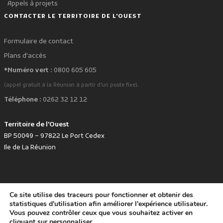
Appels à projets
CONTACTER LE TERRITOIRE DE L'OUEST
Formulaire de contact
Plans d'accès
*Numéro vert :
0800 605 605
.
(appel gratuit à la Réunion à partir d'un poste fixe)
Téléphone :
0262 32 12 12
Territoire de l'Ouest
BP 50049 – 97822 Le Port Cedex
Ile de La Réunion
Ce site utilise des traceurs pour fonctionner et obtenir des
favorite
Développé avec
par le Territoire de l'Ouest © www.tco.re -
2026
.
statistiques d'utilisation afin améliorer l'expérience utilisateur.
Politique de protection des données personnelles
Mentions légales
Vous pouvez contrôler ceux que vous souhaitez activer en
Accessibilité : non conforme
cliquant sur
personnaliser
.