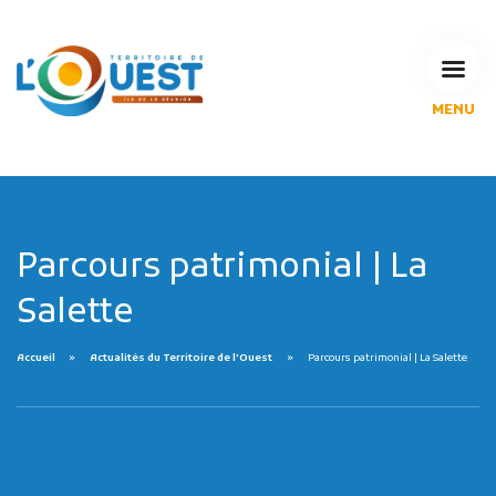
MENU
L'Agglomération
Compétences & projets
Espace Habitant
Espace Pro
Espace Pédagogique
Parcours patrimonial | La
RECHERCHE
Salette
Accueil
Actualités du Territoire de l'Ouest
Parcours patrimonial | La Salette
CALENDRIERS DE COLLECTE
MES DÉMARCHES