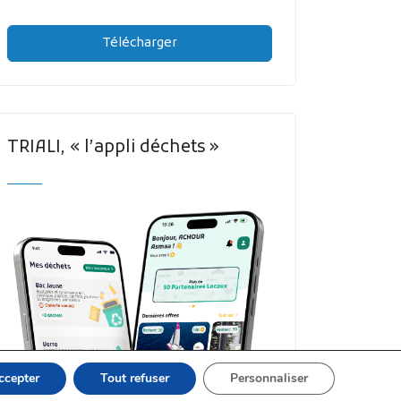
Télécharger
TRIALI, « l’appli déchets »
ccepter
Tout refuser
Personnaliser