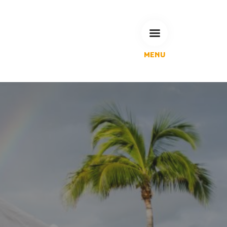
MENU
L'Agglomération
Compétences & projets
Espace Habitant
Espace Pro
Espace Pédagogique
RECHERCHE
CALENDRIERS DE COLLECTE