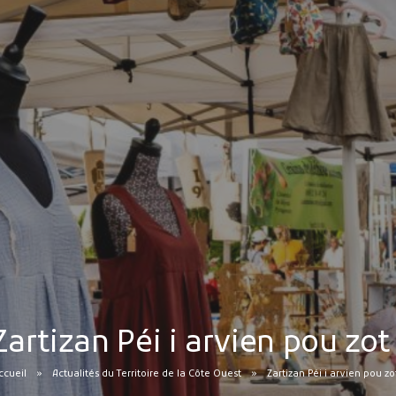
Zartizan Péi i arvien pou zot 
ccueil
Actualités du Territoire de la Côte Ouest
Zartizan Péi i arvien pou zot