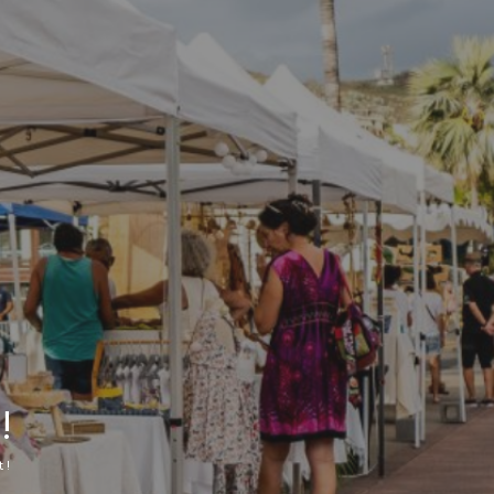
MES DÉMARCHES
Publicité des actes
Marchés publics
Projets financés par l'Europe
Plans d'accès
!
 !