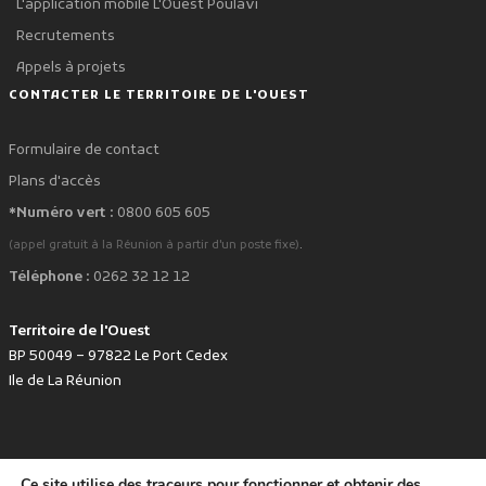
L'application mobile L'Ouest Poulavi
Recrutements
Appels à projets
CONTACTER LE TERRITOIRE DE L'OUEST
Formulaire de contact
Plans d'accès
*Numéro vert :
0800 605 605
.
(appel gratuit à la Réunion à partir d'un poste fixe)
Téléphone :
0262 32 12 12
Territoire de l'Ouest
BP 50049 – 97822 Le Port Cedex
Ile de La Réunion
Ce site utilise des traceurs pour fonctionner et obtenir des
favorite
Développé avec
par le Territoire de l'Ouest © www.tco.re -
2026
.