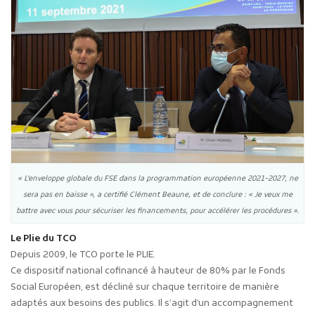
« L’enveloppe globale du FSE dans la programmation européenne 2021-2027, ne
sera pas en baisse », a certifié Clément Beaune, et de conclure : « Je veux me
battre avec vous pour sécuriser les financements, pour accélérer les procédures ».
Le Plie du TCO
Depuis 2009, le TCO porte le PLIE.
Ce dispositif national cofinancé à hauteur de 80% par le Fonds
Social Européen, est décliné sur chaque territoire de manière
adaptés aux besoins des publics. Il s’agit d’un accompagnement