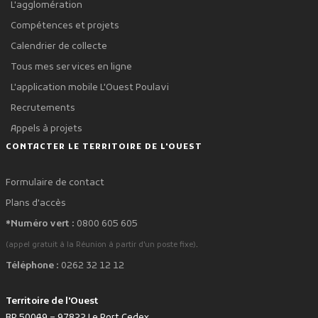
L'agglomération
Compétences et projets
Calendrier de collecte
Tous mes services en ligne
L'application mobile L'Ouest Poulavi
Recrutements
Appels à projets
CONTACTER LE TERRITOIRE DE L'OUEST
Formulaire de contact
Plans d'accès
*Numéro vert :
0800 605 605
.
(appel gratuit à la Réunion à partir d'un poste fixe)
Téléphone :
0262 32 12 12
Territoire de l'Ouest
BP 50049 – 97822 Le Port Cedex