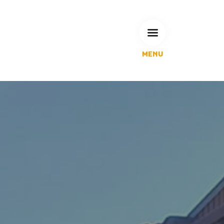
MENU
L'Agglomération
Compétences & projets
Espace Habitant
Espace Pro
Espace Pédagogique
RECHERCHE
CALENDRIERS DE COLLECTE