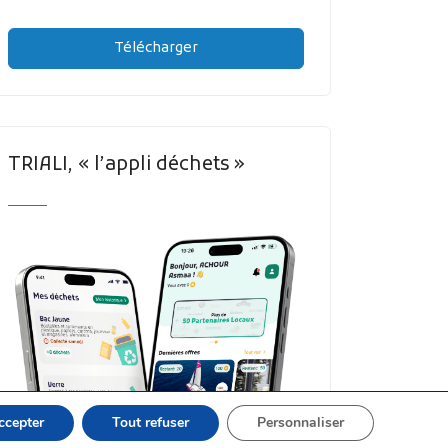
Télécharger
TRIALI, « l’appli déchets »
ccepter
Tout refuser
Personnaliser