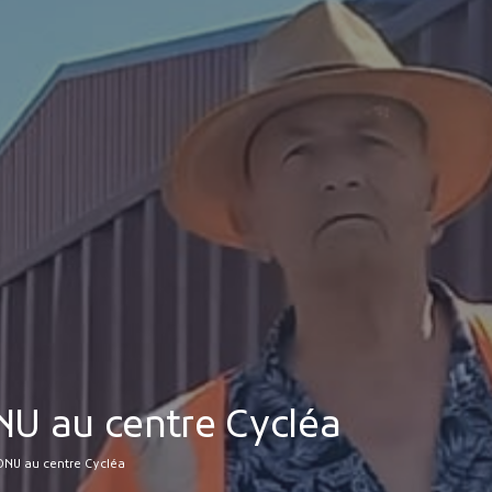
MES DÉMARCHES
Publicité des actes
Marchés publics
Projets financés par l'Europe
Plans d'accès
ONU au centre Cycléa
’ONU au centre Cycléa