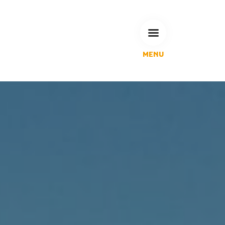
MENU
L'Agglomération
Compétences & projets
Espace Habitant
Espace Pro
Espace Pédagogique
RECHERCHE
CALENDRIERS DE COLLECTE