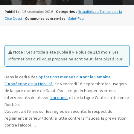
Publié le :
16 septembre 2016
Catégories :
Actualités du Territoire de la
Côte Ouest
Communes concernées :
Saint-Paul
Publicité des actes
Note :
Cet article a été publié il y a plus de
119 mois
. Les
Marchés publics
informations qu'il vous propose ne sont peut-être plus à jour.
Projets financés par l'Europe
Plans d'accès
Dans le cadre des
opérations menées durant la Semaine
Européenne de la Mobilité
, ce vendredi 16 septembre les usagers
de la gare routière de Saint-Paul ont pu échanger avec des
intervenants du réseau
kar’ouest
et de la Ligue Contre la Violence
Routière.
L’accent a été mis sur les règles de sécurité, le respect du
règlement intérieur (dont la lutte contre la fraude), la prévention
contre l’alcool, …