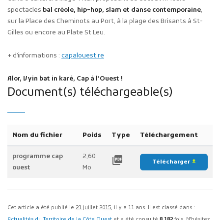
spectacles
bal créole, hip-hop, slam et danse contemporaine
,
sur la Place des Cheminots au Port, à la plage des Brisants à St-
Gilles ou encore au Plate St Leu.
+ d’informations :
capalouest.re
Alor, Vyin bat in karé, Cap à l’Ouest !
Document(s) téléchargeable(s)
Nom du fichier
Poids
Type
Téléchargement
programme cap
2,60
picture_as_pdf
Télécharger
file_download
ouest
Mo
Cet article a été publié le
21 juillet 2015
, il y a 11 ans. Il est classé dans :
Actualités du Territoire de la Côte Ouest
et a été consulté
8 182
fois. N'hésitez