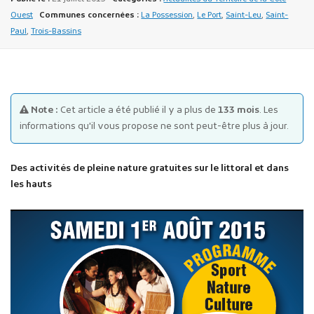
Ouest
Communes concernées :
La Possession
,
Le Port
,
Saint-Leu
,
Saint-
Paul
,
Trois-Bassins
Note :
Cet article a été publié il y a plus de
133 mois
. Les
Publicité des actes
informations qu'il vous propose ne sont peut-être plus à jour.
Marchés publics
Projets financés par l'Europe
Des activités de pleine nature gratuites sur le littoral et dans
Plans d'accès
les hauts