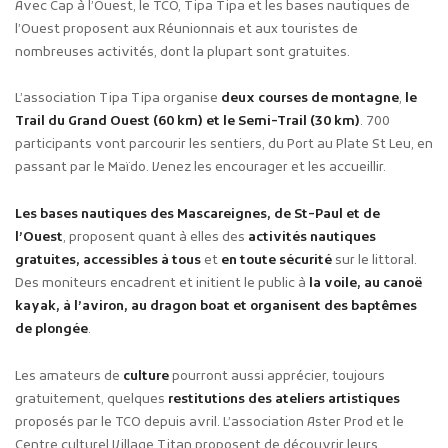
Avec Cap à l’Ouest, le TCO, Tipa Tipa et les bases nautiques de
l’Ouest proposent aux Réunionnais et aux touristes de
nombreuses activités, dont la plupart sont gratuites.
L’association Tipa Tipa organise
deux courses de montagne
,
le
Trail du Grand Ouest (60 km) et le Semi-Trail (30 km)
. 700
participants vont parcourir les sentiers, du Port au Plate St Leu, en
passant par le Maïdo. Venez les encourager et les accueillir.
Les bases nautiques des Mascareignes, de St-Paul et de
l’Ouest
, proposent quant à elles des
activités nautiques
gratuites, accessibles à tous
et
en toute sécurité
sur le littoral.
Des moniteurs encadrent et initient le public à
la voile, au canoë
kayak, à l’aviron, au dragon boat et organisent des baptêmes
de plongée
.
Les amateurs de
culture
pourront aussi apprécier, toujours
gratuitement, quelques
restitutions des ateliers artistiques
proposés par le TCO depuis avril. L’association Aster Prod et le
Centre culturel Village Titan proposent de découvrir leurs