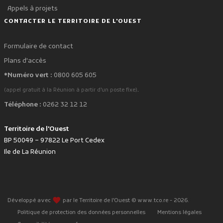
Appels à projets
CONTACTER LE TERRITOIRE DE L'OUEST
Formulaire de contact
Plans d'accès
*Numéro vert :
0800 605 605
.
(appel gratuit à la Réunion à partir d'un poste fixe)
Téléphone :
0262 32 12 12
Territoire de l'Ouest
BP 50049 – 97822 Le Port Cedex
Ile de La Réunion
favorite
Développé avec
par le Territoire de l'Ouest © www.tco.re -
2026
.
Politique de protection des données personnelles
Mentions légales