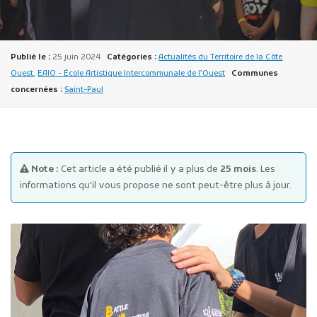
Publié le :
25 juin 2024
Catégories :
Actualités du Territoire de la Côte
Ouest
,
EAIO - École Artistique Intercommunale de l’Ouest
Communes
concernées :
Saint-Paul
Publicité des actes
Marchés publics
Projets financés par l'Europe
Note :
Cet article a été publié il y a plus de
25 mois
. Les
Plans d'accès
informations qu'il vous propose ne sont peut-être plus à jour.