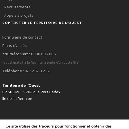
Recrutements
Appels à projets
CONTACTER LE TERRITOIRE DE L'OUEST
Formulaire de contact
Plans d'accès
*Numéro vert :
0800 605 605
.
(appel gratuit à la Réunion à partir d'un poste fixe)
Téléphone :
0262 32 12 12
Territoire de l'Ouest
BP 50049 – 97822 Le Port Cedex
Ile de La Réunion
Ce site utilise des traceurs pour fonctionner et obtenir des
favorite
Développé avec
par le Territoire de l'Ouest © www.tco.re -
2026
.