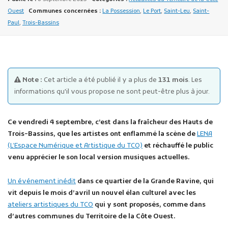
Ouest
Communes concernées :
La Possession
,
Le Port
,
Saint-Leu
,
Saint-
Paul
,
Trois-Bassins
Note :
Cet article a été publié il y a plus de
131 mois
. Les
Publicité des actes
informations qu'il vous propose ne sont peut-être plus à jour.
Marchés publics
Projets financés par l'Europe
Ce vendredi 4 septembre, c’est dans la fraîcheur des Hauts de
Plans d'accès
Trois-Bassins, que les artistes ont enflammé la scène de
LENA
(L’Espace Numérique et Artistique du TCO)
et réchauffé le public
venu apprécier le son local version musiques actuelles.
Un événement inédit
dans ce quartier de la Grande Ravine, qui
vit depuis le mois d’avril un nouvel élan culturel avec les
ateliers artistiques du TCO
qui y sont proposés, comme dans
d’autres communes du Territoire de la Côte Ouest.