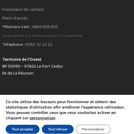
Formulaire de contact
Plans d'accès
*Numéro vert :
0800 605 605
.
(appel gratuit à la Réunion à partir d'un poste fixe)
Téléphone :
0262 32 12 12
Territoire de l'Ouest
BP 50049 – 97822 Le Port Cedex
Ile de La Réunion
Ce site utilise des traceurs pour fonctionner et obtenir des
favorite
Développé avec
par le Territoire de l'Ouest © www.tco.re -
2026
.
statistiques d'utilisation afin améliorer l'expérience utilisateur.
Politique de protection des données personnelles
Mentions légales
Vous pouvez contrôler ceux que vous souhaitez activer en
Accessibilité : non conforme
cliquant sur
personnaliser
.
Tout accepter
Tout refuser
Personnaliser