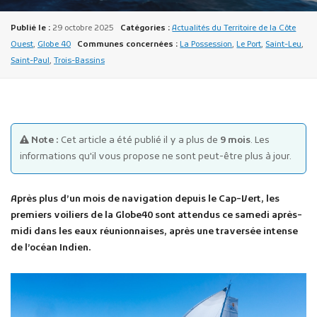
Publié le :
29 octobre 2025
Catégories :
Actualités du Territoire de la Côte
Ouest
,
Globe 40
Communes concernées :
La Possession
,
Le Port
,
Saint-Leu
,
Saint-Paul
,
Trois-Bassins
Publicité des actes
Marchés publics
Note :
Cet article a été publié il y a plus de
9 mois
. Les
informations qu'il vous propose ne sont peut-être plus à jour.
Projets financés par l'Europe
Plans d'accès
Après plus d’un mois de navigation depuis le Cap-Vert, les
premiers voiliers de la Globe40 sont attendus ce samedi après-
midi dans les eaux réunionnaises, après une traversée intense
de l’océan Indien.