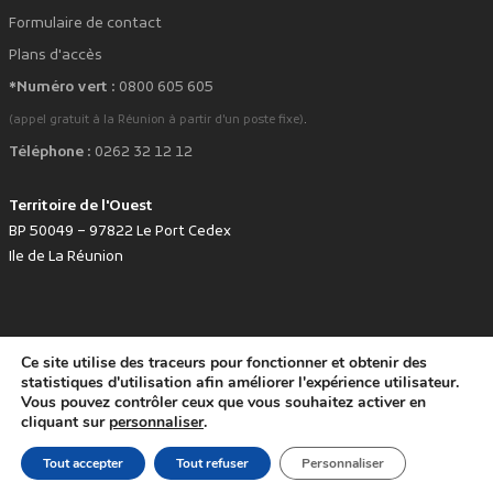
Formulaire de contact
Plans d'accès
*Numéro vert :
0800 605 605
.
(appel gratuit à la Réunion à partir d'un poste fixe)
Téléphone :
0262 32 12 12
Territoire de l'Ouest
BP 50049 – 97822 Le Port Cedex
Ile de La Réunion
Ce site utilise des traceurs pour fonctionner et obtenir des
favorite
Développé avec
par le Territoire de l'Ouest © www.tco.re -
2026
.
statistiques d'utilisation afin améliorer l'expérience utilisateur.
Politique de protection des données personnelles
Mentions légales
Vous pouvez contrôler ceux que vous souhaitez activer en
Accessibilité : non conforme
cliquant sur
personnaliser
.
Tout accepter
Tout refuser
Personnaliser