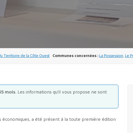
du Territoire de la Côte Ouest
Communes concernées :
La Possession
,
Le P
35 mois
. Les informations qu'il vous propose ne sont
rs économiques, a été présent à la toute première édition