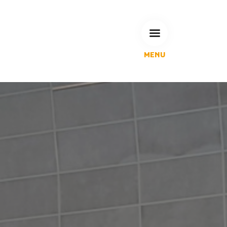
MENU
L'Agglomération
Compétences & projets
Espace Habitant
Espace Pro
Espace Pédagogique
RECHERCHE
CALENDRIERS DE COLLECTE