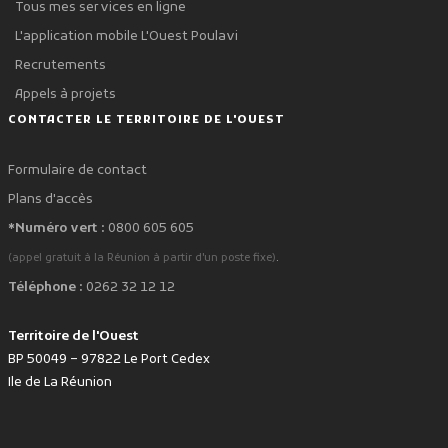
Tous mes services en ligne
L'application mobile L'Ouest Poulavi
Recrutements
Appels à projets
CONTACTER LE TERRITOIRE DE L'OUEST
Formulaire de contact
Plans d'accès
*Numéro vert :
0800 605 605
.
(appel gratuit à la Réunion à partir d'un poste fixe)
Téléphone :
0262 32 12 12
Territoire de l'Ouest
BP 50049 – 97822 Le Port Cedex
Ile de La Réunion