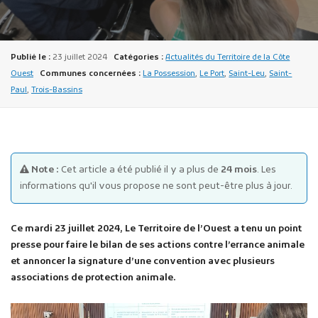
Publié le :
23 juillet 2024
Catégories :
Actualités du Territoire de la Côte
Ouest
Communes concernées :
La Possession
,
Le Port
,
Saint-Leu
,
Saint-
Paul
,
Trois-Bassins
Publicité des actes
Marchés publics
Projets financés par l'Europe
Note :
Cet article a été publié il y a plus de
24 mois
. Les
Plans d'accès
informations qu'il vous propose ne sont peut-être plus à jour.
Ce mardi 23 juillet 2024, Le Territoire de l’Ouest a tenu un point
presse pour faire le bilan de ses actions contre l’errance animale
et annoncer la signature d’une convention avec plusieurs
associations de protection animale.