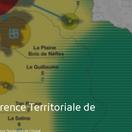
MES DÉMARCHES
Publicité des actes
Marchés publics
Projets financés par l'Europe
Plans d'accès
ence Territoriale de
e Territoriale de l’Ouest