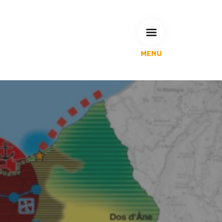
MENU
L'Agglomération
Compétences & projets
Espace Habitant
Espace Pro
Espace Pédagogique
RECHERCHE
CALENDRIERS DE COLLECTE