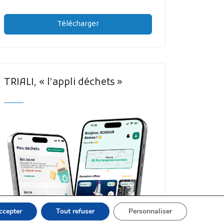
Télécharger
TRIALI, « l’appli déchets »
ccepter
Tout refuser
Personnaliser