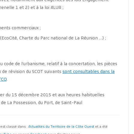
atives, notamment aux exigences des lois Engagement
nelle 1 et 2) et à la loi ALUR ;
ements commerciaux ;
(EcoCité, Charte du Parc national de La Réunion …) ;
ode de l’urbanisme, relatif à la concertation, les pièces
x de révision du SCOT suivants
sont consultables dans la
 TCO
.
ter du 15 décembre 2015 et aux heures habituelles
de La Possession, du Port, de Saint-Paul
Il est classé dans :
Actualités du Territoire de la Côte Ouest
et a été