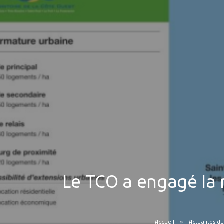
Le TCO a engagé la 
Accueil
Actualités du