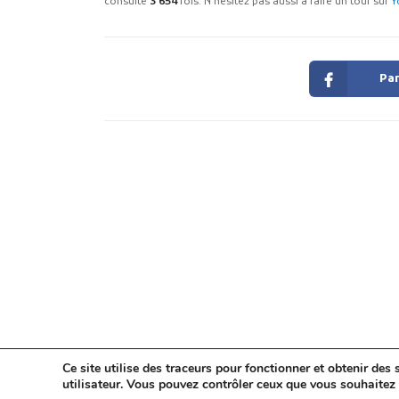
consulté
3 654
fois. N'hésitez pas aussi à faire un tour sur
Y
Par
Ce site utilise des traceurs pour fonctionner et obtenir des s
utilisateur. Vous pouvez contrôler ceux que vous souhaitez 