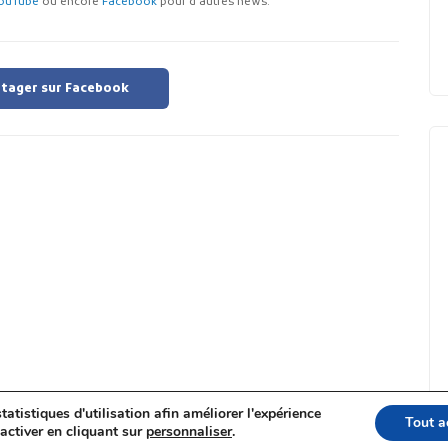
ouTube
ou encore
Facebook
pour d'autres news.
tager sur Facebook
tatistiques d'utilisation afin améliorer l'expérience
Tout a
activer en cliquant sur
personnaliser
.